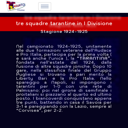
tre squadre tarantine in I Divisione
Stagione 1924-1925
Nel campionato 1924-1925, unitamente
alle due formazioni veterane dell’Audace
e Pro Italia, partecipa per la prima volta (
e sarà anche l’unica ), la
“TARANTINA”
,
fondata nell’estate del 1924, dalla
fusione di altre squadre joniche. Dopo 10
gare, nella classifica finale del Gruppo
Pugliese si trovano a pari merito la
Liberty Bari e la Pro Italia. Nello
spareggio a Napoli, si impongono i
tarantini per 1-0 con una rete di
Palmisano; poi nel girone di semifinale i
proitaliani si piazzano al quarto ed ultimo
posto. I biancoverdi conquistano appena
tre punti, battendo in casa il Savoia per
3-1 e pareggiando con la Lazio, sempre al
“Corvisea”, per 2-2.