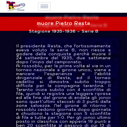
muore Pietro Resta
Stagione 1935-1936 – Serie B
Il presidente Resta, che fortissimamente
aveva voluto la serie B, non riesce a
godere della conquista perchè muore il
24 settembre del 1935, due settimane
dopo l’inizio del campionato.
Ai rossoblu, per la prima volta al via in un
torneo nazionale a girone unico, viene a
mancare l’esperienza e l’abilità
dirigenziale di Resta, ed il torneo
cadetto si dimostra subito troppo
difficile per la compagine tarantina. Il
Taranto inizia subito con 4 sconfitte di
fila, quindi si registra una leggera ripresa
ed alla fine del girone di andata gli jonici
sono quart’ultimi staccati di 3 punti dalla
zona salvezza. Nel girone di ritorno i
rossoblu cedono giornata dopo giornata
e chiudono la stagione con 5 sconfitte
di fila e tutte per 1-0. Per gli jonici ultimo
posto in classifica con appena 19 punti e
ben 20 sconfitte al passivo di cui 13 di