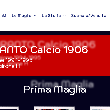
enti
Le Maglie
La Storia
Scambio/Vendita
ANTO Calcio 1906
ne 1994-1995
girone H
Prima Maglia