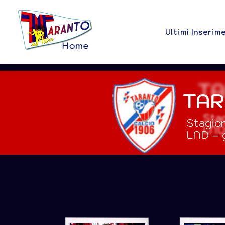
Ultimi Inserim
TAR
Stagio
LND – 