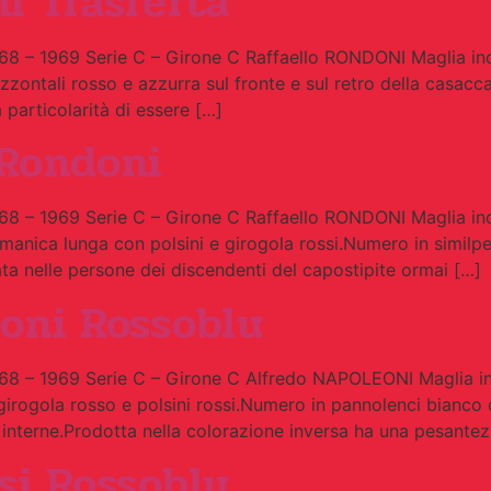
i Trasferta
8 – 1969 Serie C – Girone C Raffaello RONDONI Maglia in
zzontali rosso e azzurra sul fronte e sul retro della casacc
 particolarità di essere […]
Rondoni
8 – 1969 Serie C – Girone C Raffaello RONDONI Maglia in
a manica lunga con polsini e girogola rossi.Numero in similp
ata nelle persone dei discendenti del capostipite ormai […]
oni Rossoblu
8 – 1969 Serie C – Girone C Alfredo NAPOLEONI Maglia i
irogola rosso e polsini rossi.Numero in pannolenci bianco 
e interne.Prodotta nella colorazione inversa ha una pesante
si Rossoblu