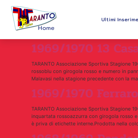
Ultimi Inserim
1969/1970 13 Cas
TARANTO Associazione Sportiva Stagione 1969 
rossoblu con girogola rosso e numero in panno
Malavasi nella stagione precedente con la mag
1969/1970 Ferraro
TARANTO Associazione Sportiva Stagione 1969
inquartata rossoazzurra con girogola rosso e 
è priva di etichette interne.Prodotta nella co