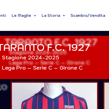
enti
Le Maglie
La Storia
Scambio/Vendita
TARANTO F.C. 1927
Stagione 2024-2025
Lega Pro – Serie C – Girone C
O