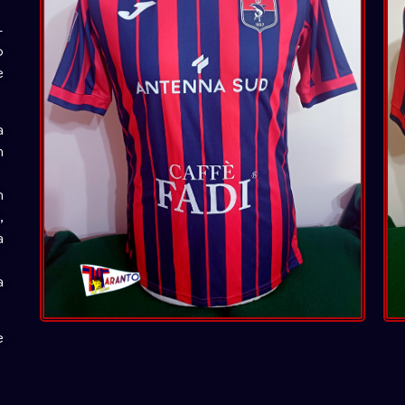
-
o
e
a
n
n
,
a
a
e