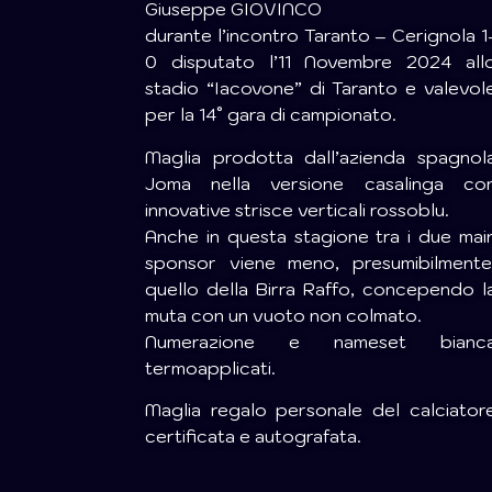
Giuseppe GIOVINCO
durante l’incontro Taranto – Cerignola 1
0 disputato l’11 Novembre 2024 all
stadio “Iacovone” di Taranto e valevol
per la 14° gara di campionato.
Maglia prodotta dall’azienda spagnol
Joma nella versione casalinga co
innovative strisce verticali rossoblu.
Anche in questa stagione tra i due mai
sponsor viene meno, presumibilmente
quello della Birra Raffo, concependo l
muta con un vuoto non colmato.
Numerazione e nameset bianc
termoapplicati.
Maglia regalo personale del calciator
certificata e autografata.