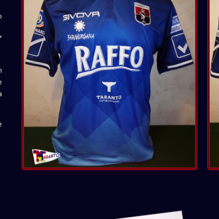
o
°
n
e
a
e