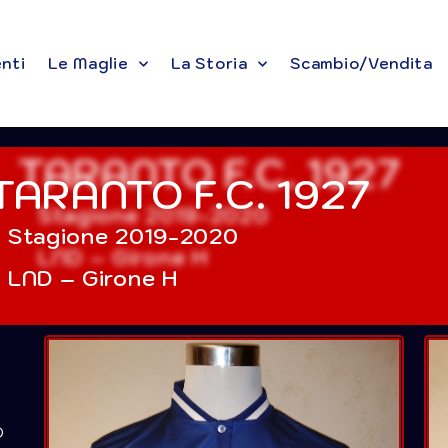
enti
Le Maglie
La Storia
Scambio/Vendita
TARANTO F.C. 1927
Stagione 2019-2020
LND – Girone H
O