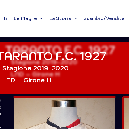
enti
Le Maglie
La Storia
Scambio/Vendita
TARANTO F.C. 1927
Stagione 2019-2020
LND – Girone H
o
e
a
e