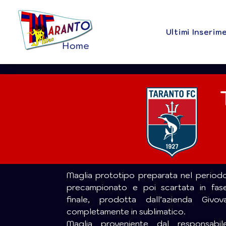
Ultimi Inserim
Maglia prototipo preparata nel period
precampionato e poi scartata in fas
finale, prodotta dall’azienda Givov
completamente in sublimatico.
Maglia proveniente dal responsabil