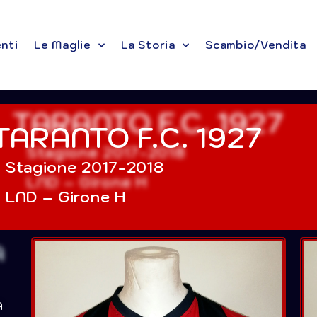
enti
Le Maglie
La Storia
Scambio/Vendita
TARANTO F.C. 1927
Stagione 2017-2018
LND – Girone H
A