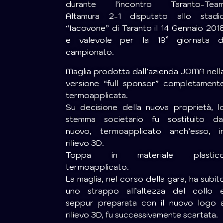
durante l’incontro Taranto-Tea
Altamura 2-1 disputato allo stadi
“Iacovone” di Taranto il 14 Gennaio 201
e valevole per la 19° giornata d
campionato.
Maglia prodotta dall’azienda JOMA nell
versione “full sponsor” completament
termoapplicata.
Su decisione della nuova proprietà, l
stemma societario fu sostituito da
nuovo, termoapplicato anch’esso, i
rilievo 3D.
Toppa in materiale plastic
termoapplicato.
La maglia, nel corso della gara, ha subit
uno strappo all’altezza del collo 
seppur preparata con il nuovo logo 
rilievo 3D, fu successivamente scartata.