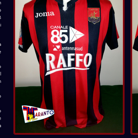
m
o
8
i
a
e
o
l
n
o
o
e
a