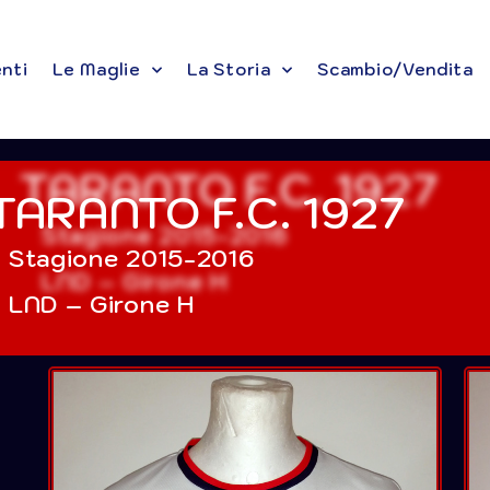
enti
Le Maglie
La Storia
Scambio/Vendita
TARANTO F.C. 1927
Stagione 2015-2016
LND – Girone H