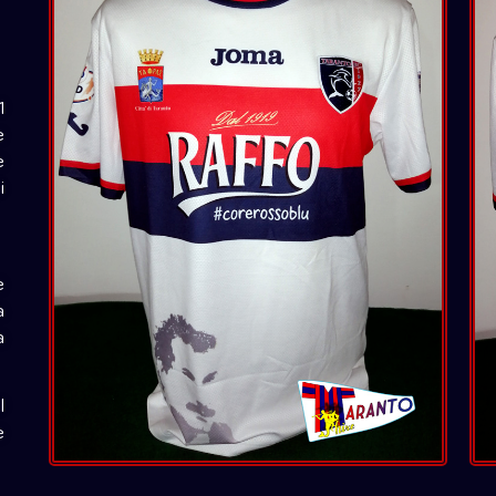
1
e
e
i
e
a
a
l
e