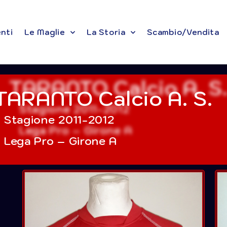
enti
Le Maglie
La Storia
Scambio/Vendita
TARANTO Calcio A. S.
Stagione 2011-2012
Lega Pro – Girone A