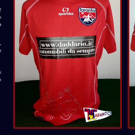
2
o
a
,
e
i
o