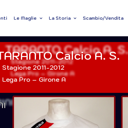
enti
Le Maglie
La Storia
Scambio/Vendita
TARANTO Calcio A. S.
Stagione 2011-2012
Lega Pro – Girone A
NI