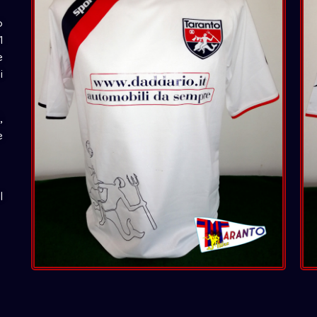
o
1
e
i
,
e
l