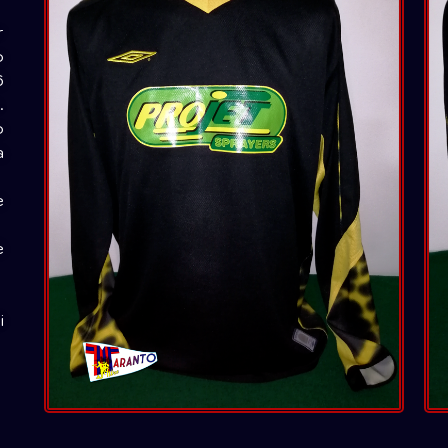
r
o
6
.
o
a
e
è
i