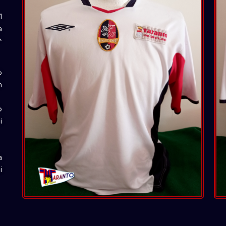
1
a
^
o
n
o
i
a
i