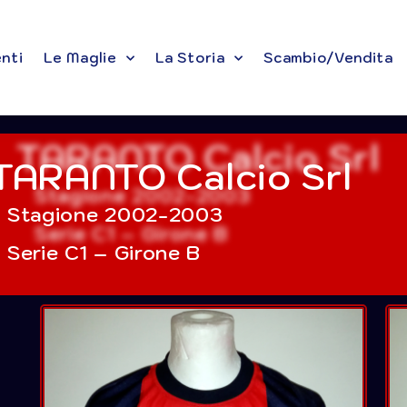
enti
Le Maglie
La Storia
Scambio/Vendita
TARANTO Calcio Srl
Stagione 2002-2003
Serie C1 – Girone B