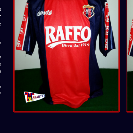
0
”
e
a
o
e
a
,
e