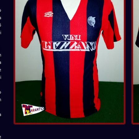
o
a
6
i
.
n
a
e
i
o
n
a
e