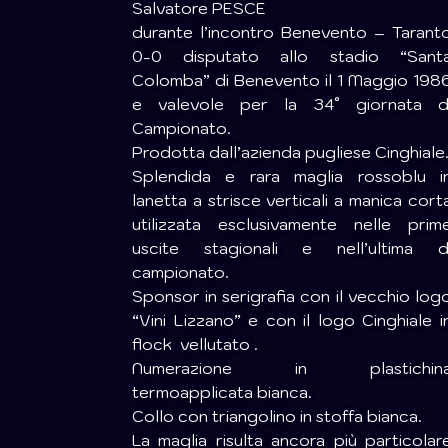
Salvatore PESCE
durante l’incontro Benevento – Tarant
0-0 disputato allo stadio “Sant
Colomba” di Benevento il 1 Maggio 198
e valevole per la 34° giornata d
Campionato.
Prodotta dall’azienda pugliese Cinghiale
Splendida e rara maglia rossoblu i
lanetta a strisce verticali a manica cort
utilizzata esclusivamente nelle prim
uscite stagionali e nell’ultima d
campionato.
Sponsor in serigrafia con il vecchio log
“Vini Lizzano” e con il logo Cinghiale i
flock vellutato .
Numerazione in plastichin
termoapplicata bianca.
Collo con triangolino in stoffa bianca.
La maglia risulta ancora più particolar