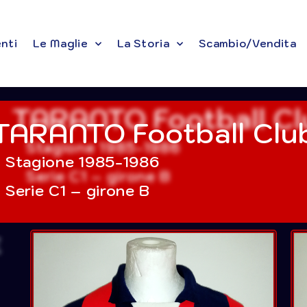
enti
Le Maglie
La Storia
Scambio/Vendita
TARANTO Football Clu
Stagione 1985-1986
Serie C1 – girone B