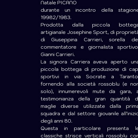
Natale PICANO
durante un incontro della stagion
19982/1983.
Prodotta dalla piccola botteg
artigianale Josephine Sport, di propriet
di Giuseppina Carrieri, sorella de
commentatore e giornalista sportivo
Gianni Carrieri.
La signora Carriera aveva aperto un
piccola bottega di produzione di cap
sportivi in via Socrate a Taranto
fornendo alla società rossoblu (e no
solo), innumerevoli mute da gara, 
testimonianza della gran quantità d
maglie diverse utilizzate dalla prim
squadra e dal settore giovanile all’inizi
degli anni 80.
Questa in particolare presenta l
classiche strisce verticali rossoblu co