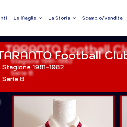
enti
Le Maglie
La Storia
Scambio/Vendita
TARANTO Football Clu
Stagione 1981-1982
Serie B