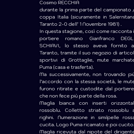
Cosimo RECCHIA
durante la prima parte del campionato 
coppa Italia (sicuramente in Salernitan
Taranto 2-0 dell’ 1 Novembre 1981) .
In questa stagione, così come racconta i
portiere romano Gianfranco DEGL
SCHIAVI, lo stesso aveva fornito a
Taranto, tramite il suo negozio di articol
sportivi di Grottaglie, mute marchiat
Puma (casa e trasferta).
Ma successivamente, non trovando pi
l’accordo con la stessa società, le mut
furono ritirate e custodite dal portiere
che non fece più parte della rosa.
Maglia bianca con inserti orizzontal
rossoblu. Colletto striato rossoblu 
righini. Numerazione in similpelle ross
cucita. Logo Puma ricamato e poi cucito
Maglia ricevuta dal nipote del dirigent