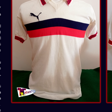
/
a
l
I
l
i
e
ù
e
,
i
a
a
.
e