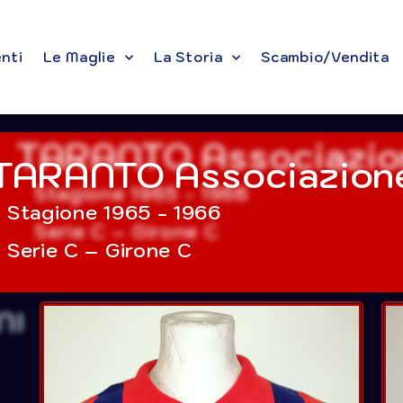
enti
Le Maglie
La Storia
Scambio/Vendita
TARANTO Associazione
Stagione 1965 - 1966
Serie C – Girone C
I