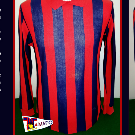
a
e
e
a
e
e
e
o
o